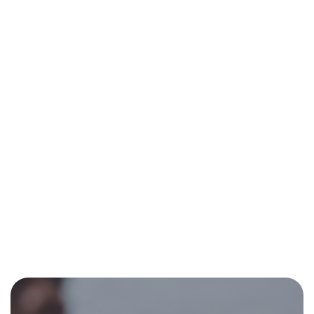
"Beco's strategic insights
were a game-changer for
us. Thanks to Beco, we're
not just surviving, but
thriving in a competitive
tech landscape."