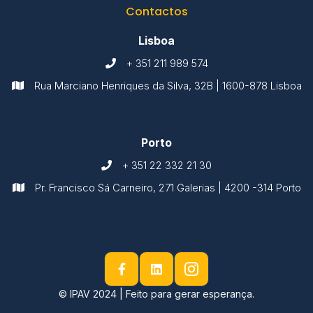
Contactos
Lisboa
+ 351 211 989 574

Rua Marciano Henriques da Silva, 32B | 1600-878 Lisboa

Porto
+ 351 22 332 21 30

Pr. Francisco Sá Carneiro, 271 Galerias | 4200 -314 Porto



© IPAV 2024 | Feito para gerar esperança.